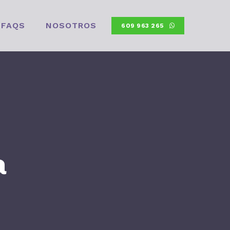
FAQS
NOSOTROS
609 963 265
a