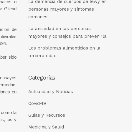
La demencia de cuerpos de lewy en
rmacos o
or Gilead
personas mayores y síntomas
comunes
La ansiedad en las personas
ación de
mayores y consejos para prevenirla
ivirales
994.
Los problemas alimenticios en la
tercera edad
ber sido
Categorías
s ensayos
fermedad,
Actualidad y Noticias
ciones en
Covid-19
s como la
Guías y Recursos
s, tos y
Medicina y Salud