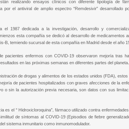
stán realizando ensayos clínicos con diferente tipología de fá
 por el antiviral de amplio espectro “Remdesivir” desarrollado p
 el 1987 dedicada a la investigación, desarrollo y comercializ
ienzos esta compañía se dedicó al desarrollo de medicamentos ant
itis-B, temiendo sucursal de esta compañía en Madrid desde el año 1
 de pacientes enfermos con COVID-19 observaron mejoría tras ha
resultados en las próximas semanas en diferentes partes del planeta.
istración de drogas y alimentos de los estados unidos (FDA), esto
mejoría de pacientes hospitalizados con graves afecciones de la en
o o sin la autorización previa necesaria, son datos con sus limita
a es el “ Hidroxicloroquina”, fármaco utilizado contra enfermedade
ilitud de síntomas al COVID-19 (Episodios de fiebre generalizado
a del sistema inmunitario como inmunomodulador.