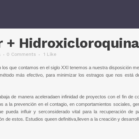
 + Hidroxicloroquin
a
0 Comments
1
Like
on los que contamos en el siglo XXI tenemos a nuestra disposición m
l método más efectivo, para minimizar los estragos que nos está d
baja de manera aceleradaen infinidad de proyectos con el fin de c
os a la prevención en el contagio, en comportamientos sociales, ge
e pueda influir y serconsiderado vital para la recuperación de p
e estos. Estudios queen definitiva,lleven a la creación y desarrol