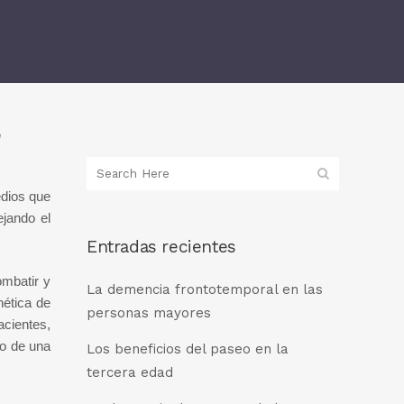
a
edios que
ejando el
Entradas recientes
ombatir y
La demencia frontotemporal en las
nética de
personas mayores
acientes,
lo de una
Los beneficios del paseo en la
tercera edad