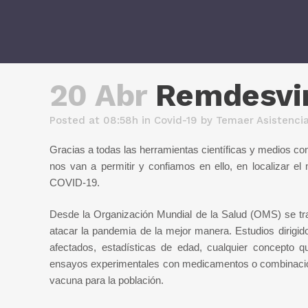
20 Abr
Remdesvir
Posted at 08:58h
in
Covid-19
by
Temaer Asistenci
Gracias a todas las herramientas científicas y medios c
nos van a permitir y confiamos en ello, en localizar e
COVID-19.
Desde la Organización Mundial de la Salud (OMS) se tra
atacar la pandemia de la mejor manera. Estudios dirigid
afectados, estadísticas de edad, cualquier concepto qu
ensayos experimentales con medicamentos o combinación d
vacuna para la población.