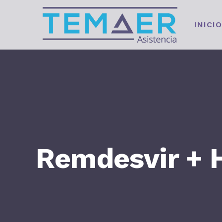
INICIO
Remdesvir + H