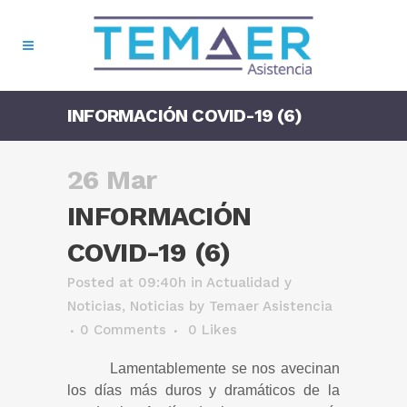
INFORMACIÓN COVID-19 (6)
26 Mar
INFORMACIÓN
COVID-19 (6)
Posted at 09:40h
in
Actualidad y
Noticias
,
Noticias
by
Temaer Asistencia
0 Comments
0
Likes
Lamentablemente se nos avecinan
los días más duros y dramáticos de la